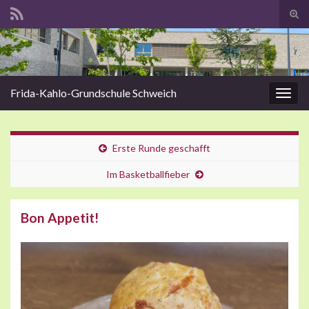
Suc
Search for:
Frida-Kahlo-Grundschule Schweich
Navig
Erste Runde geschafft
Im Basketballfieber
Bon Appetit!