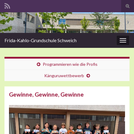
Suc
ums
Search for:
Frida-Kahlo-Grundschule Schweich
Navi
umsc
Programmieren wie die Profis
Känguruwettbewerb
Gewinne, Gewinne, Gewinne