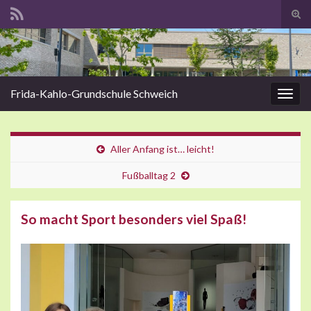
Suc
ums
Search for:
Frida-Kahlo-Grundschule Schweich
Navi
umsc
Aller Anfang ist… leicht!
Fußballtag 2
So macht Sport besonders viel Spaß!