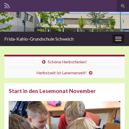
Suc
Search for:
Frida-Kahlo-Grundschule Schweich
Navig
Schöne Herbstferien!
Herbstzeit ist Laternenzeit!
Start in den Lesemonat November