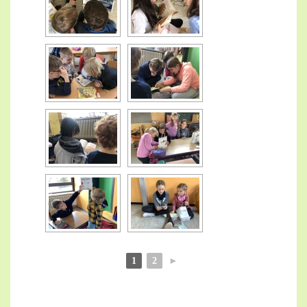
1
2
►