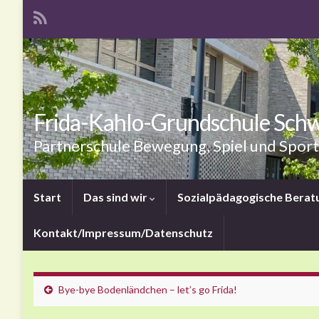
Frida-Kahlo-Grundschule Sch
Partnerschule Bewegung, Spiel und Sport
Start
Das sind wir
Sozialpädagogische Berat
Kontakt/Impressum/Datenschutz
Bye-bye Bodenländchen – let’s go Frida!