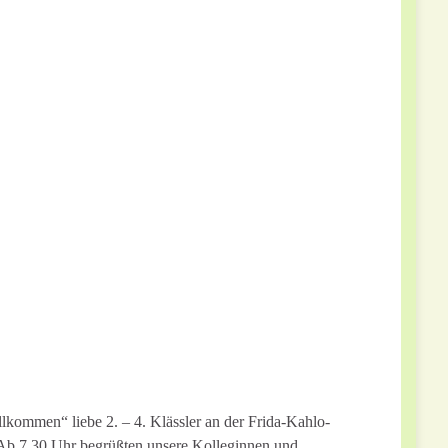
lkommen“ liebe 2. – 4. Klässler an der Frida-Kahlo-
Ab 7.30 Uhr begrüßten unsere Kolleginnen und