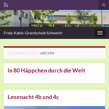
Suc
Search for:
Frida-Kahlo-Grundschule Schweich
Navig
SEPTEMBER 2025
ARCHIV
In 80 Häppchen durch die Welt
Lesenacht 4b und 4c