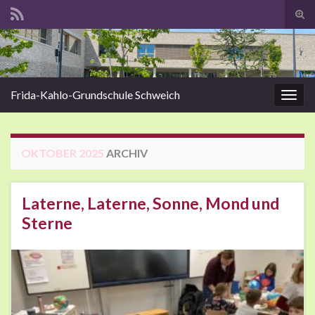
Suc
Search for:
Frida-Kahlo-Grundschule Schweich
Navig
OKTOBER 2025
ARCHIV
Laterne, Laterne, Sonne, Mond und
Sterne